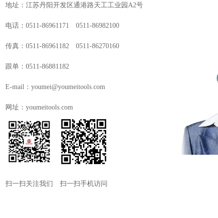
地址：江苏丹阳开发区通港路天工工业园A2号
电话：0511-86961171 0511-86982100
传真：0511-86961182 0511-86270160
跟单：0511-86881182
E-mail：youmei@youmeitools.com
网址：youmeitools.com
扫一扫关注我们 扫一扫手机访问