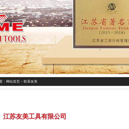
置：
网站首页
>
联系友美
江苏友美工具有限公司