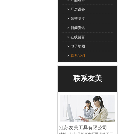
产品展示
厂房设备
荣誉资质
新闻资讯
在线留言
电子地图
联系我们
联系友美
江苏友美工具有限公司