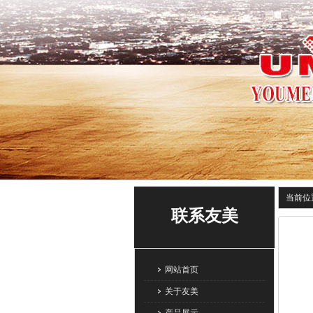
当前位
联系友美
网站首页
关于友美