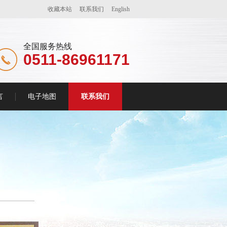
收藏本站
联系我们
English
全国服务热线
0511-86961171
言
电子地图
联系我们