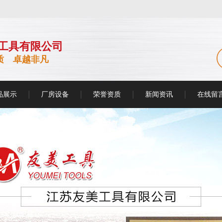
工具有限公司
质 卓越非凡
品展示
厂房设备
荣誉资质
新闻资讯
在线留