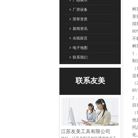
产品展示
树
厂房设备
形
荣誉资质
得
新闻资讯
8
在线留言
不
树
电子地图
1
联系我们
制
（
这
联系友美
（
R
2
目
（
他
托
江苏友美工具有限公司
化