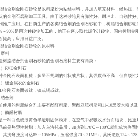
脂结合剂金刚石砂轮是以树脂粉为粘结材料，并加入填充材料，经热压、
状的金刚石磨削加工工具。由于这种砂轮具有弹性好、耐冲击、自锐性好
到推广应用。在目前生产的各类结合剂的金刚石砂轮中，树脂结合剂砂轮
0%～90%是用这种砂轮加工的，他正在逐步取代碳化硅砂轮。国内树脂
断提高，应用日益广泛。
脂结合剂金刚石砂轮的原材料
．磨料
造树脂结合剂金刚石砂轮的金刚石磨料主要有两类：
1）RVD金刚石
种金刚石表面粗糙，多呈不规则的针状或片状，其强度虽不高，但自锐性
2）镀金属衣的金刚石
VD金刚石表面镀钛，镍或铜或钛。
．结合剂
前使用的树脂结合剂主要有酚醛树脂、聚酰亚胺树脂和11-10黑胶木粉以
1）酚醛树脂
是一种白色或淡黄色半透明固体粉末，在空气中易吸收水分而结块，比重1
品前是热塑性树脂；加入乌洛托品后，加热到170℃～180℃就能成为热固性
。其抗弯强度可达85～105MPa，压缩强度70～21MPa，莫氏硬度124～128