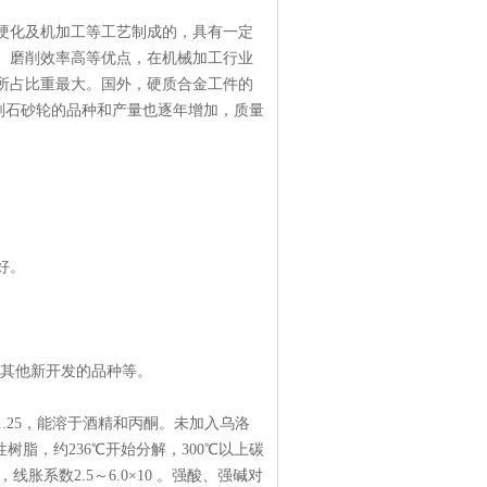
硬化及机加工等工艺制成的，具有一定
、磨削效率高等优点，在机械加工行业
所占比重最大。国外，硬质合金工件的
金刚石砂轮的品种和产量也逐年增加，质量
好。
及其他新开发的品种等。
.25，能溶于酒精和丙酮。未加入乌洛
树脂，约236℃开始分解，300℃以上碳
，线胀系数2.5～6.0×10 。强酸、强碱对